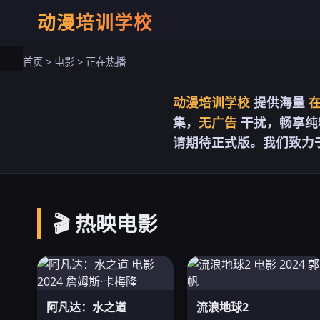
动漫培训学校
首页 > 电影 > 正在热播
动漫培训学校
提供海量
集，
无广告
干扰，畅享纯
请期待正式版。我们致力
🎬 热映电影
阿凡达：水之道
流浪地球2