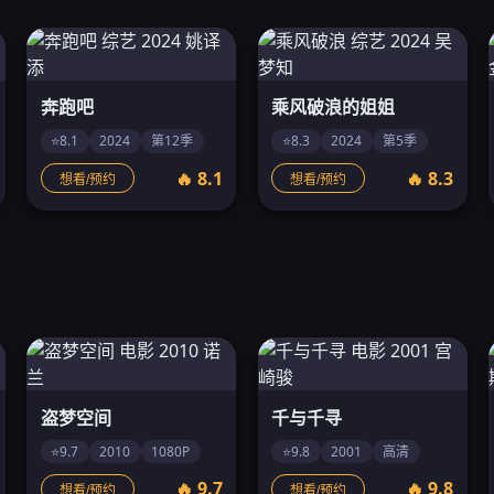
奔跑吧
乘风破浪的姐姐
⭐8.1
2024
第12季
⭐8.3
2024
第5季
🔥 8.1
🔥 8.3
想看/预约
想看/预约
盗梦空间
千与千寻
⭐9.7
2010
1080P
⭐9.8
2001
高清
🔥 9.7
🔥 9.8
想看/预约
想看/预约