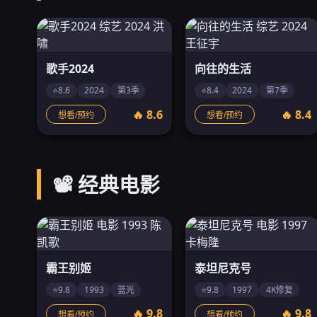
歌手2024
向往的生活
⭐8.6
2024
第3季
⭐8.4
2024
第7季
🔥 8.6
🔥 8.4
想看/预约
想看/预约
📽️ 经典电影
霸王别姬
泰坦尼克号
⭐9.8
1993
蓝光
⭐9.8
1997
4K修复
🔥 9.8
🔥 9.8
想看/预约
想看/预约