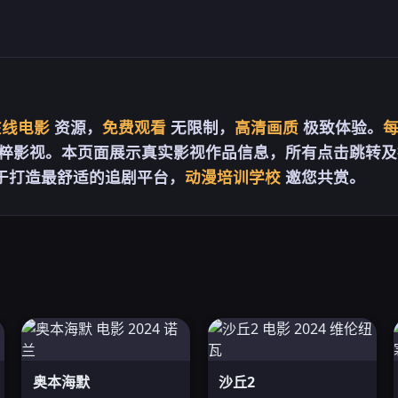
在线电影
资源，
免费观看
无限制，
高清画质
极致体验。
粹影视。本页面展示真实影视作品信息，所有点击跳转及
于打造最舒适的追剧平台，
动漫培训学校
邀您共赏。
奥本海默
沙丘2