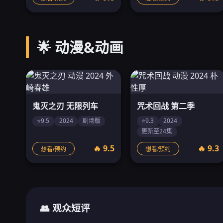
🌟 动漫&动画
鬼灭之刃 无限列车
咒术回战 第二季
⭐9.5
2024
剧场版
⭐9.3
2024
更新至24集
🔥 9.5
🔥 9.3
想看/预约
想看/预约
👥 观众短评