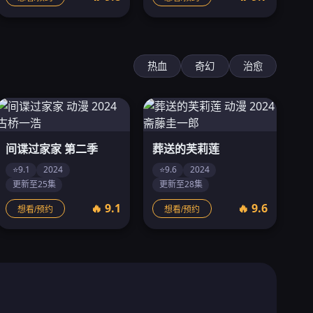
热血
奇幻
治愈
间谍过家家 第二季
葬送的芙莉莲
⭐9.1
2024
⭐9.6
2024
更新至25集
更新至28集
🔥 9.1
🔥 9.6
想看/预约
想看/预约